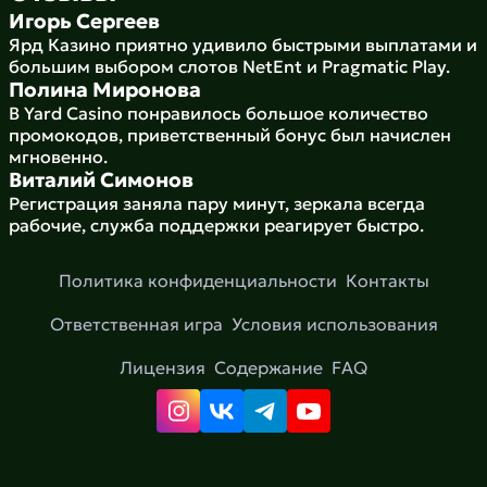
Игорь Сергеев
Ярд Казино приятно удивило быстрыми выплатами и
большим выбором слотов NetEnt и Pragmatic Play.
Полина Миронова
В Yard Casino понравилось большое количество
промокодов, приветственный бонус был начислен
мгновенно.
Виталий Симонов
Регистрация заняла пару минут, зеркала всегда
рабочие, служба поддержки реагирует быстро.
Политика конфиденциальности
Контакты
Ответственная игра
Условия использования
Лицензия
Содержание
FAQ