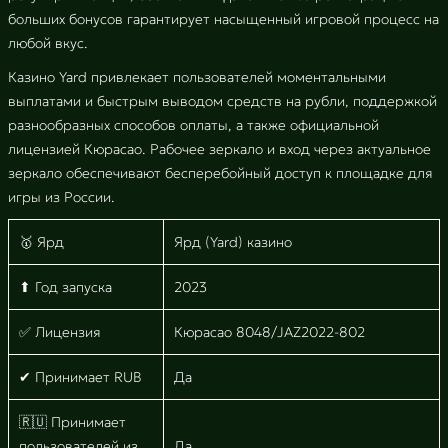
больших бонусов гарантирует насыщенный игровой процесс на
любой вкус.
Казино Yard привлекает пользователей моментальными
выплатами и быстрым выводом средств на рубли, поддержкой
разнообразных способов оплаты, а также официальной
лицензией Кюрасао. Рабочее зеркало и вход через актуальное
зеркало обеспечивают бесперебойный доступ к площадке для
игры из России.
🥇 Ярд
Ярд (Yard) казино
⬆ Год запуска
2023
✅ Лицензия
Кюрасао 8048/JAZ2022-802
✔ Принимает RUB
Да
🇷🇺 Принимает
пользователей из
Да